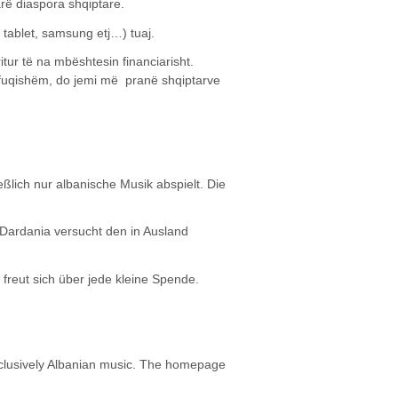
arë diaspora shqiptare.
 tablet, samsung etj…) tuaj.
tur të na mbështesin financiarisht.
 fuqishëm, do jemi më pranë shqiptarve
ßlich nur albanische Musik abspielt. Die
 Dardania versucht den in Ausland
freut sich über jede kleine Spende.
xclusively Albanian music. The homepage