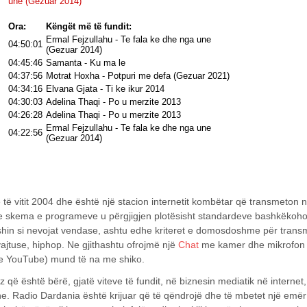
 të vitit 2004 dhe është një stacion internetit kombëtar që transmeton në 
 dhe skema e programeve u përgjigjen plotësisht standardeve bashkëko
shin si nevojat vendase, ashtu edhe kriteret e domosdoshme për tran
vajtuse, hiphop. Ne gjithashtu ofrojmë një
Chat
me kamer dhe mikrofon 
 ne YouTube) mund të na me shiko.
që është bërë, gjatë viteve të fundit, në biznesin mediatik në internet
ne. Radio Dardania është krijuar që të qëndrojë dhe të mbetet një emër