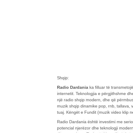
Shqip:
Radio Dardania
ka filluar të transmetojë
internetit. Teknologjia e përgjithshme
një radio shqip modern, dhe që përmbu
muzik shqip dinamike pop, rnb, tallava, 
tuaj. Këngët e Fundit (muzik video klip
Radio Dardania është investimi me serioz 
potencial njerëzor dhe teknologji moder