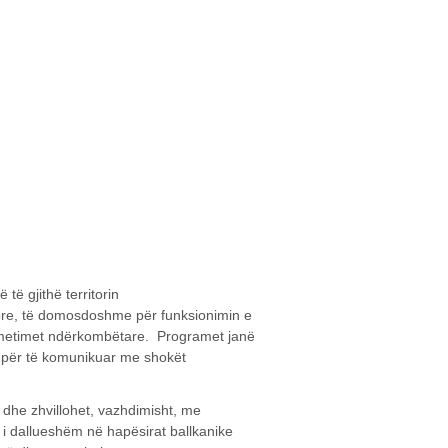
të gjithë territorin
hore, të domosdoshme për funksionimin e
smetimet ndërkombëtare. Programet janë
për të komunikuar me shokët
, dhe zhvillohet, vazhdimisht, me
 i dallueshëm në hapësirat ballkanike