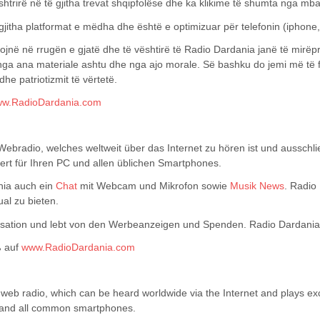
htrirë në të gjitha trevat shqipfolëse dhe ka klikime të shumta nga mb
jitha platformat e mëdha dhe është e optimizuar për telefonin (iphone,
ojnë në rrugën e gjatë dhe të vështirë të Radio Dardania janë të mirëpri
 nga ana materiale ashtu dhe nga ajo morale. Së bashku do jemi më të
he patriotizmit të vërtetë.
w.RadioDardania.com
radio, welches weltweit über das Internet zu hören ist und ausschlie
rt für Ihren PC und allen üblichen Smartphones.
nia auch ein
Chat
mit Webcam und Mikrofon sowie
Musik News
. Radio
al zu bieten.
nisation und lebt von den Werbeanzeigen und Spenden. Radio Dardania 
ß auf
www.RadioDardania.com
web radio, which can be heard worldwide via the Internet and plays e
C and all common smartphones.