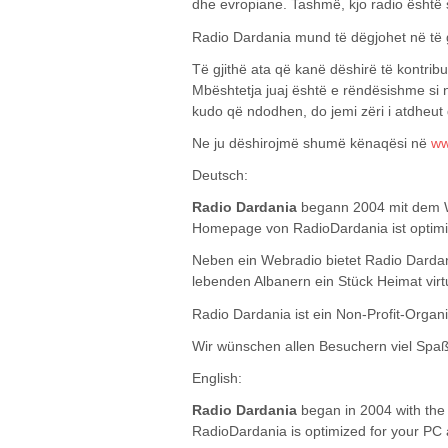
dhe evropiane. Tashmë, kjo radio është s
Radio Dardania mund të dëgjohet në të g
Të gjithë ata që kanë dëshirë të kontribu
Mbështetja juaj është e rëndësishme si
kudo që ndodhen, do jemi zëri i atdheut d
Ne ju dëshirojmë shumë kënaqësi në
ww
Deutsch:
Radio Dardania
begann 2004 mit dem Web
Homepage von RadioDardania ist optimie
Neben ein Webradio bietet Radio Darda
lebenden Albanern ein Stück Heimat virtu
Radio Dardania ist ein Non-Profit-Orga
Wir wünschen allen Besuchern viel Spa
English:
Radio Dardania
began in 2004 with the 
RadioDardania is optimized for your P